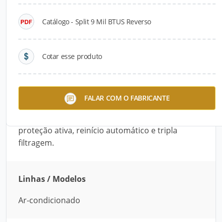
Catálogo - Split 9 Mil BTUS Reverso
Descrição do Produto
O Split 9 Mil BTUs Reverso refrigera locais
Cotar esse produto
pequenos, com área de até 12 m². O aparelho de
possui tecnologia inverter e classificação
energética A, sendo eficaz no consumo de
FALAR COM O FABRICANTE
energia e produzindo pouco ruído. Possui
funções diversas, como display digital, filtro de
proteção ativa, reinício automático e tripla
filtragem.
Linhas / Modelos
Ar-condicionado