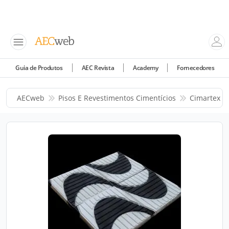
Guia de Produtos
AEC Revista
Academy
Fornecedores
AECweb
Pisos E Revestimentos Cimentícios
Cimartex