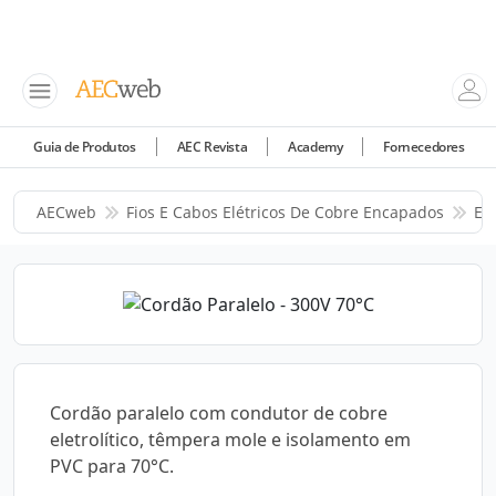
Guia de Produtos
AEC Revista
Academy
Fornecedores
AECweb
Fios E Cabos Elétricos De Cobre Encapados
El
Cordão paralelo com condutor de cobre
eletrolítico, têmpera mole e isolamento em
PVC para 70°C.