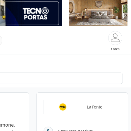
Conta
La Fonte
remone,