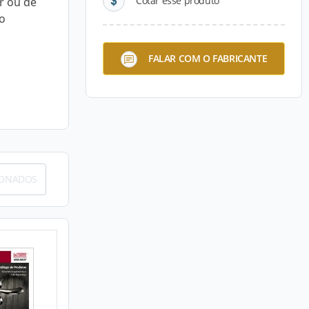
Cotar esse produto
r ou de
o
FALAR COM O FABRICANTE
IONADOS