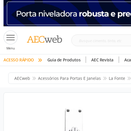
Busque
Menu
cimento,
»
tinta,
ACESSO RÁPIDO
Guia de Produtos
AEC Revista
Ac
etc
AECweb
Acessórios Para Portas E Janelas
La Fonte