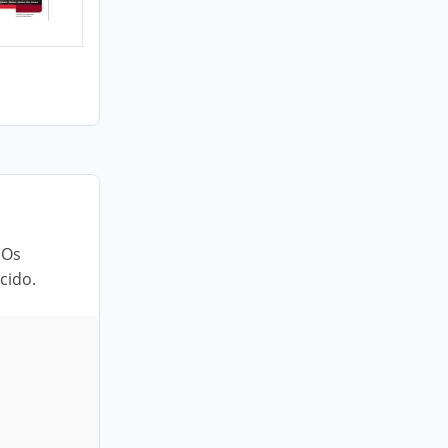
 Os
cido.