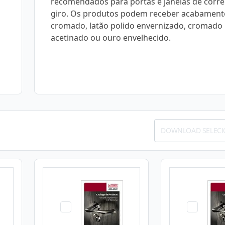
recomendados para portas e janelas de corre
giro. Os produtos podem receber acabament
cromado, latão polido envernizado, cromado
acetinado ou ouro envelhecido.
DOWNLOAD SELEC