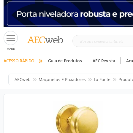
Busque
Menu
cimento,
»
tinta,
ACESSO RÁPIDO
Guia de Produtos
AEC Revista
Ac
etc
AECweb
Maçanetas E Puxadores
La Fonte
Produt