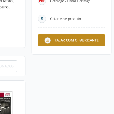
m latão,
Catálogo - Linha Heritage
ouro,
Cotar esse produto
FALAR COM O FABRICANTE
IONADOS