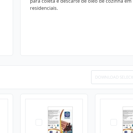
para coleta e descarte de óleo de cozinha em 
residenciais.
DOWNLOAD SELEC