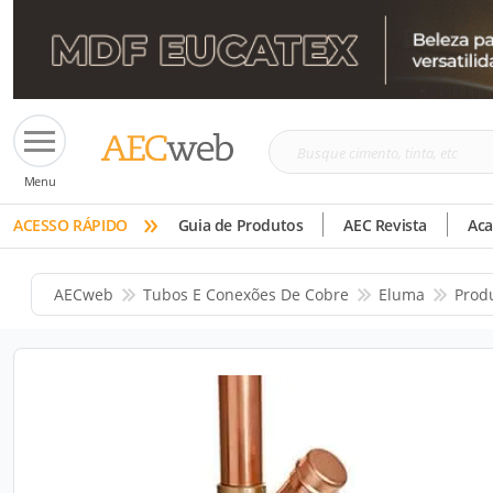
Busque
Menu
cimento,
»
tinta,
ACESSO RÁPIDO
Guia de Produtos
AEC Revista
Ac
etc
AECweb
Tubos E Conexões De Cobre
Eluma
Prod