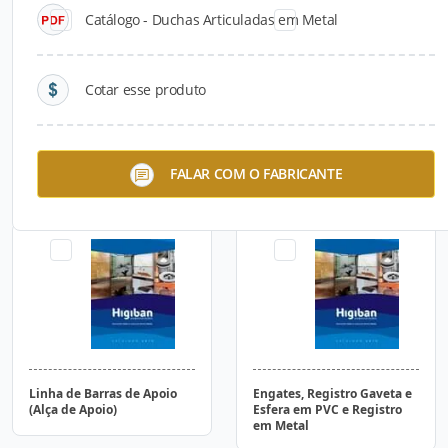
Catálogo - Duchas Articuladas em Metal
Cotar esse produto
Duchas Articuladas em
Duchas Higiênicas em
FALAR COM O FABRICANTE
Metal
Metal e PVC
Linha de Barras de Apoio
Engates, Registro Gaveta e
(Alça de Apoio)
Esfera em PVC e Registro
em Metal