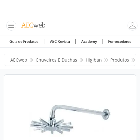
Guia de Produtos
AEC Revista
Academy
Fornecedores
AECweb
Chuveiros E Duchas
Higiban
Produtos
D