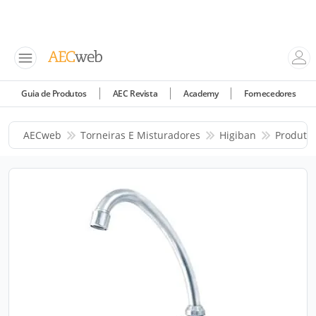
Guia de Produtos
AEC Revista
Academy
Fornecedores
AECweb
Torneiras E Misturadores
Higiban
Produto