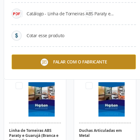
Catálogo - Linha de Torneiras ABS Paraty e...
Cotar esse produto
Linha de Torneiras em
Linha de Torneiras em
FALAR COM O FABRICANTE
Metal Squash C35
Metal Fly C40
Linha de Torneiras ABS
Duchas Articuladas em
Paraty e Guarujá (Branca e
Metal