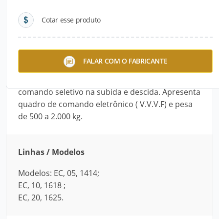
Cotar esse produto
Descrição do Produto
O Elevador de Carga possui portas de
FALAR COM O FABRICANTE
pavimentos e cabina automática, abertura lateral
de 3 folhas com barreira infravermelha e
comando seletivo na subida e descida. Apresenta
quadro de comando eletrônico ( V.V.V.F) e pesa
de 500 a 2.000 kg.
Linhas / Modelos
Modelos: EC, 05, 1414;
EC, 10, 1618 ;
EC, 20, 1625.