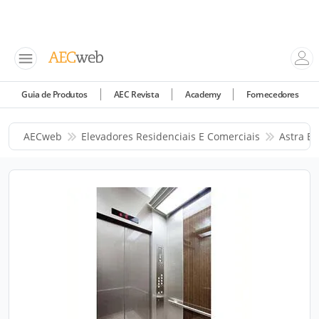
Guia de Produtos
AEC Revista
Academy
Fornecedores
AECweb
Elevadores Residenciais E Comerciais
Astra El