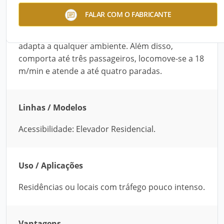
O Elevador Residencial desenvolvido pela Astra
FALAR COM O FABRICANTE
Elevadores é recomendado para residências. É
confortável e seguro. Ocupa pouco espaço e se
adapta a qualquer ambiente. Além disso,
comporta até três passageiros, locomove-se a 18
m/min e atende a até quatro paradas.
Linhas / Modelos
Acessibilidade: Elevador Residencial.
Uso / Aplicações
Residências ou locais com tráfego pouco intenso.
Vantagens