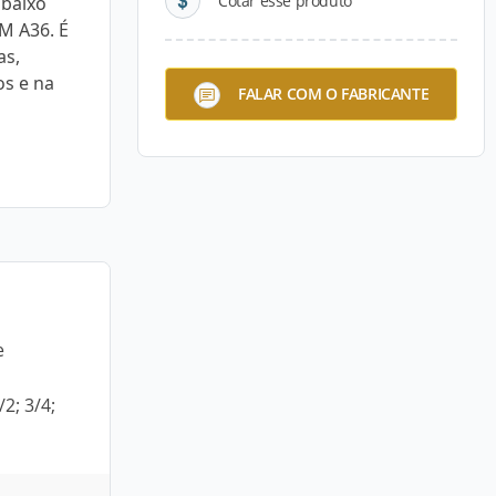
Cotar esse produto
 baixo
M A36. É
as,
os e na
FALAR COM O FABRICANTE
e
2; 3/4;