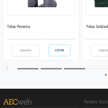
Telas Peneira
Telas Solda
COTAR
CONTATO
CONTA
9
Redes Soci