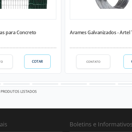
das para Concreto
Arames Galvanizados - Artel 
COTAR
TO
CONTATO
PRODUTOS LISTADOS
ais
Boletins e Informativo