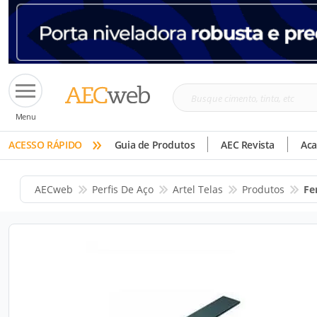
Busque
Menu
cimento,
»
tinta,
ACESSO RÁPIDO
Guia de Produtos
AEC Revista
Ac
etc
AECweb
Perfis De Aço
Artel Telas
Produtos
Fe