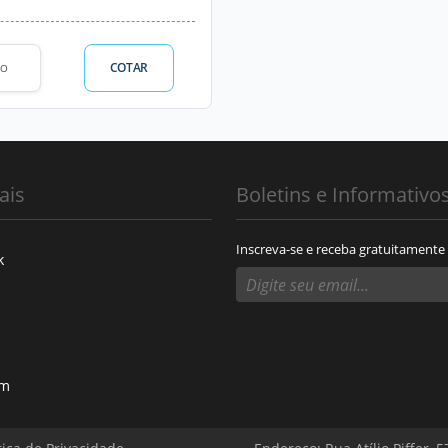
COTAR
TO
ais
Boletins e Informativo
Inscreva-se e receba gratuitamente
k
am