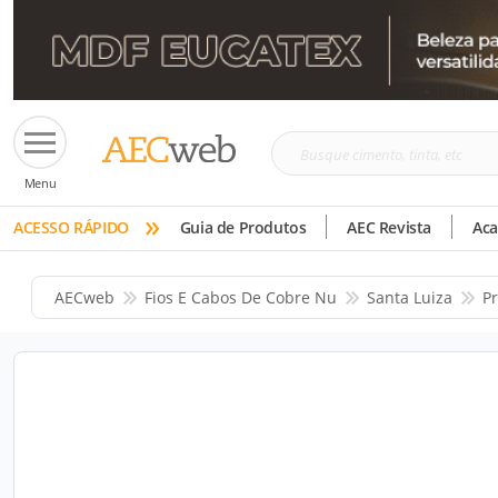
Busque
Menu
cimento,
»
tinta,
ACESSO RÁPIDO
Guia de Produtos
AEC Revista
Ac
etc
AECweb
Fios E Cabos De Cobre Nu
Santa Luiza
P