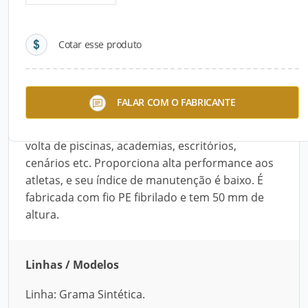
Detalhes do produto
Cotar esse produto
Descrição do Produto
A Grama Decorativa – DBL Green Land,
FALAR COM O FABRICANTE
desenvolvida pela Dabela, é utilizada em espaços
decorativos, playgrounds, deques, áreas em
volta de piscinas, academias, escritórios,
cenários etc. Proporciona alta performance aos
atletas, e seu índice de manutenção é baixo. É
fabricada com fio PE fibrilado e tem 50 mm de
altura.
Linhas / Modelos
Linha: Grama Sintética.