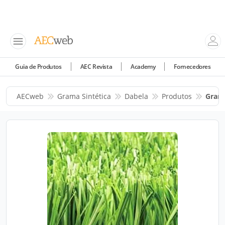
Guia de Produtos
AEC Revista
Academy
Fornecedores
AECweb
Grama Sintética
Dabela
Produtos
Grama