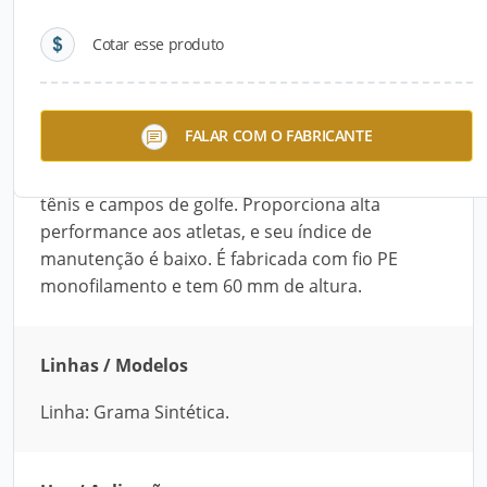
Cotar esse produto
Descrição do Produto
A Grama Esportiva – DBL Ultra Pró Fifa 2,
FALAR COM O FABRICANTE
desenvolvida pela Dabela, é recomendada para
campos de futebol, quadras society, quadras de
tênis e campos de golfe. Proporciona alta
performance aos atletas, e seu índice de
manutenção é baixo. É fabricada com fio PE
monofilamento e tem 60 mm de altura.
Linhas / Modelos
Linha: Grama Sintética.