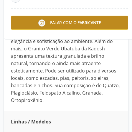
Descrição do Produto
Sua tonalidade verde intensa e profunda,
FALAR COM O FABRICANTE
salpicada de pequenos pontos pretos, cria um
efeito visual único que acrescenta um toque de
elegância e sofisticação ao ambiente. Além do
mais, o Granito Verde Ubatuba da Kadosh
apresenta uma textura granulada e brilho
natural, tornando-o ainda mais atraente
esteticamente. Pode ser utilizado para diversos
locais, como escadas, pias, peitoris, soleiras,
bancadas e nichos. Sua composição é de Quatzo,
Plagioclásio, Feldspato Alcalino, Granada,
Ortopiroxênio.
Linhas / Modelos