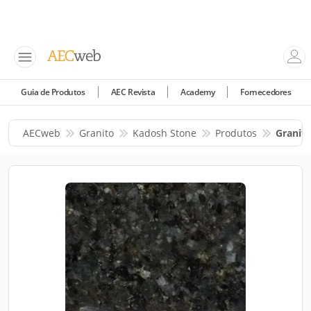
Guia de Produtos
AEC Revista
Academy
Fornecedores
AECweb
Granito
Kadosh Stone
Produtos
Granit