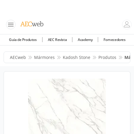
Guia de Produtos
AEC Revista
Academy
Fornecedores
AECweb
Mármores
Kadosh Stone
Produtos
Márm