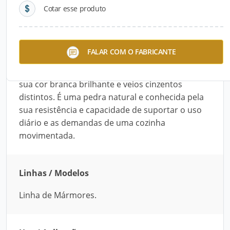
Cotar esse produto
Descrição do Produto
O Mármore Branco Carrara da Kadosh, foi
FALAR COM O FABRICANTE
extraído da região de Carrara que fica localizado
na Itália. Esse tipo de mármore é apreciado por
sua cor branca brilhante e veios cinzentos
distintos. É uma pedra natural e conhecida pela
sua resistência e capacidade de suportar o uso
diário e as demandas de uma cozinha
movimentada.
Linhas / Modelos
Linha de Mármores.