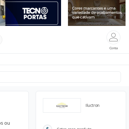
Conta
Iluctron
os ou