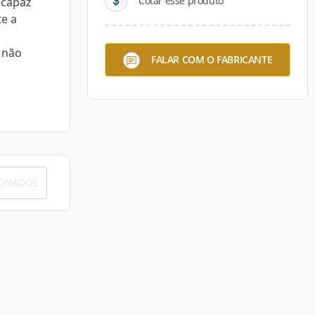
Cotar esse produto
 capaz
te a
 não
FALAR COM O FABRICANTE
IONADOS