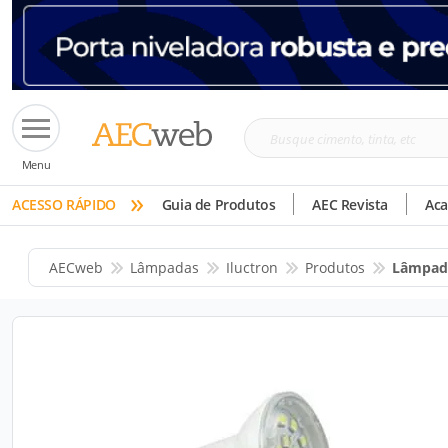
Busque
Menu
cimento,
»
tinta,
ACESSO RÁPIDO
Guia de Produtos
AEC Revista
Ac
etc
AECweb
Lâmpadas
Iluctron
Produtos
Lâmpad