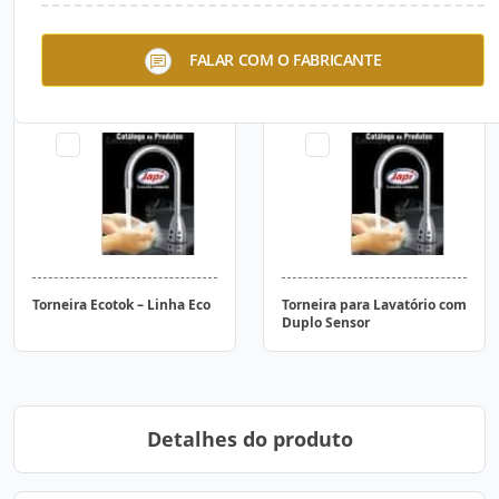
Conexões para Água (PVC)
Conexões para Água (Bucha
FALAR COM O FABRICANTE
latão)
Torneira Ecotok – Linha Eco
Torneira para Lavatório com
Duplo Sensor
Detalhes do produto