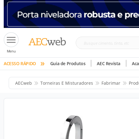
Busque
Menu
cimento,
»
tinta,
ACESSO RÁPIDO
Guia de Produtos
AEC Revista
Ac
etc
AECweb
Torneiras E Misturadores
Fabrimar
Prod