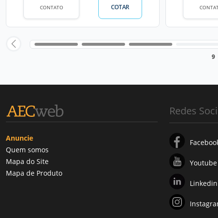
COTAR
CONTATO
CONTA
9
Redes Soci
Anuncie
Faceboo
Quem somos
Mapa do Site
Youtube
Mapa de Produto
Linkedin
Instagr