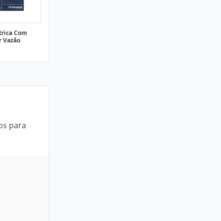
trica Com
r Vazão
os para