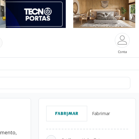
Conta
Fabrimar
imento,