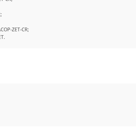
;
-ACOP-ZET-CR;
ET.