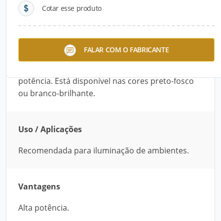
Cotar esse produto
Descrição do Produto
A Luminária de Posto – 1002 é ideal para
FALAR COM O FABRICANTE
iluminação de ambientes. Fabricada com aço,
possui vidro liso serigrafado. Destaca-se pela alta
potência. Está disponível nas cores preto-fosco
ou branco-brilhante.
Uso / Aplicações
Recomendada para iluminação de ambientes.
Vantagens
Alta potência.