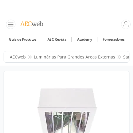
Guia de Produtos
AEC Revista
Academy
Fornecedores
AECweb
Luminárias Para Grandes Áreas Externas
Sara