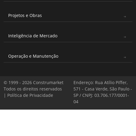
Projetos e Obras
Inteligência de Mercado
Operação e Manutenção
© 1999 - 2026 Construmarket
Endereço: Rua Atílio Piffer,
Todos os direitos reservados
571 - Casa Verde, São Paulo -
|
Política de Privacidade
SP / CNPJ: 03.706.177/0001-
04