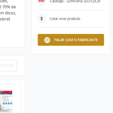
ues,
Catálogo - Luminária LED EDL20
té 70% de
ém disso,
sobret
Cotar esse produto
FALAR COM O FABRICANTE
IONADOS