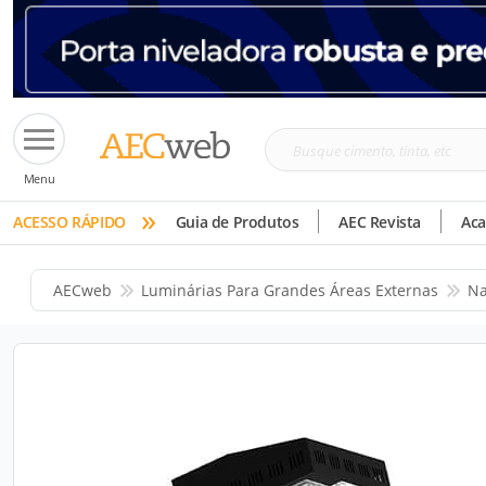
Busque
Menu
cimento,
»
tinta,
ACESSO RÁPIDO
Guia de Produtos
AEC Revista
Ac
etc
AECweb
Luminárias Para Grandes Áreas Externas
Na