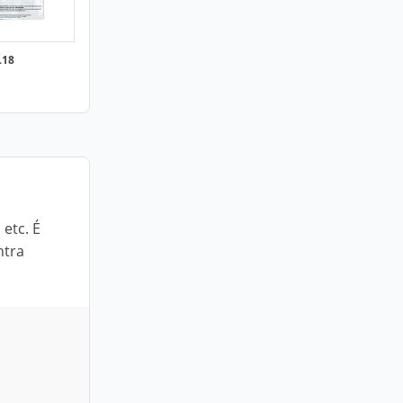
L18
etc. É
ntra