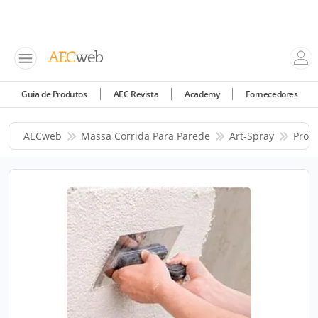
Guia de Produtos
AEC Revista
Academy
Fornecedores
AECweb
Massa Corrida Para Parede
Art-Spray
Prod