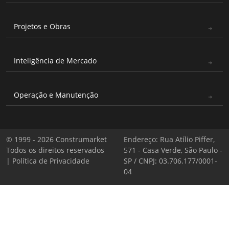
Projetos e Obras
Inteligência de Mercado
Operação e Manutenção
© 1999 - 2026 Construmarket
Endereço: Rua Atílio Piffer,
Todos os direitos reservados
571 - Casa Verde, São Paulo -
|
Política de Privacidade
SP / CNPJ: 03.706.177/0001-
04