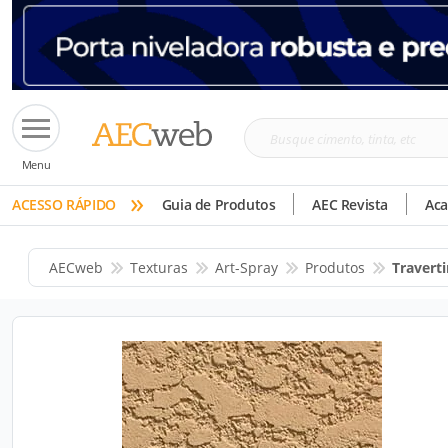
Busque
Menu
cimento,
»
tinta,
ACESSO RÁPIDO
Guia de Produtos
AEC Revista
Ac
etc
AECweb
Texturas
Art-Spray
Produtos
Travert