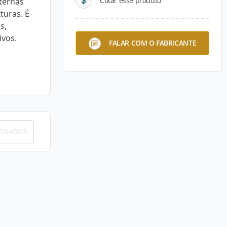
Cotar esse produto
ternas
turas. É
s,
ivos.
FALAR COM O FABRICANTE
IONADOS