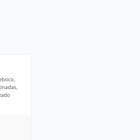
reboco,
ionadas,
izado