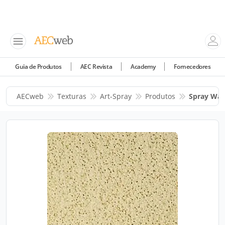
Guia de Produtos
AEC Revista
Academy
Fornecedores
AECweb
Texturas
Art-Spray
Produtos
Spray Wal