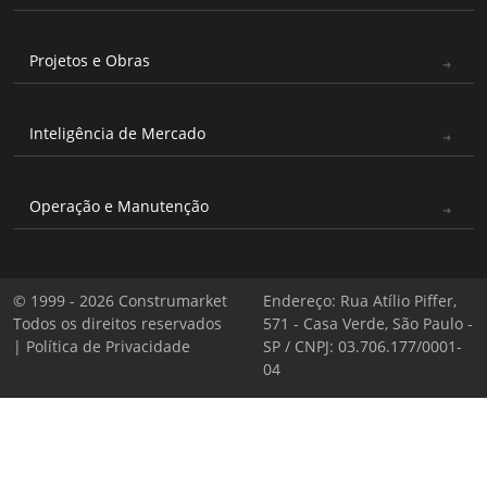
Projetos e Obras
Inteligência de Mercado
Operação e Manutenção
© 1999 - 2026 Construmarket
Endereço: Rua Atílio Piffer,
Todos os direitos reservados
571 - Casa Verde, São Paulo -
|
Política de Privacidade
SP / CNPJ: 03.706.177/0001-
04