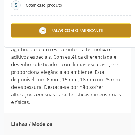
Cotar esse produto
Descrição do Produto
O Merlot, da Sudati, é um painel de MDF
FALAR COM O FABRICANTE
homogêneo ideal para ambientes internos. É
fabricado com fibras de madeira de Pinus
aglutinadas com resina sintética termofixa e
aditivos especiais. Com estética diferenciada e
desenho sofisticado – com linhas escuras –, ele
proporciona elegância ao ambiente. Está
disponível com 6 mm, 15 mm, 18 mm ou 25 mm
de espessura. Destaca-se por não sofrer
alterações em suas características dimensionais
e físicas.
Linhas / Modelos