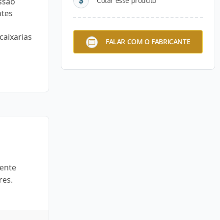
Cotar esse produto
ssão
ntes
caixarias
FALAR COM O FABRICANTE
mente
res.