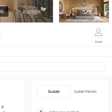
Conta
Sudati Painéis
 é