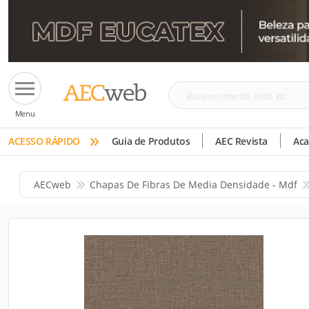
Busque
Menu
cimento,
»
tinta,
ACESSO RÁPIDO
Guia de Produtos
AEC Revista
Ac
etc
AECweb
Chapas De Fibras De Media Densidade - Mdf