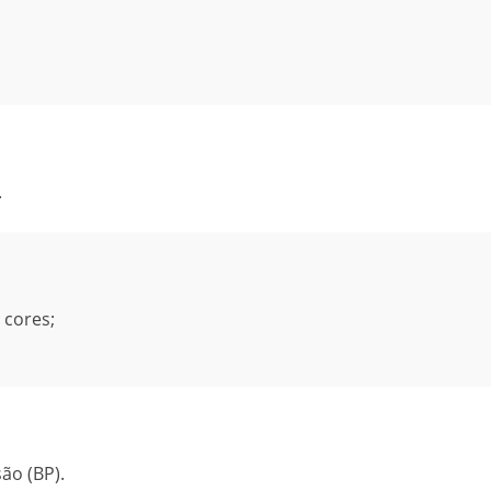
.
 cores;
ão (BP).