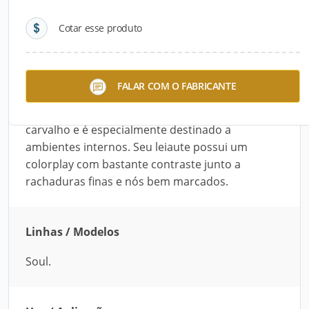
Cotar esse produto
Descrição do Produto
O Painel MDF Bracciolini, desenvolvido pela
FALAR COM O FABRICANTE
Sudati, é revestido com papel melamínico de
baixa pressão (BP). Ele possui aspecto de
carvalho e é especialmente destinado a
ambientes internos. Seu leiaute possui um
colorplay com bastante contraste junto a
rachaduras finas e nós bem marcados.
Linhas / Modelos
Soul.