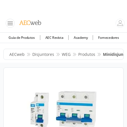
Guia de Produtos
AEC Revista
Academy
Fornecedores
AECweb
Disjuntores
WEG
Produtos
Minidisjun