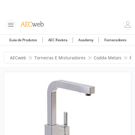
Guia de Produtos
AEC Revista
Academy
Fornecedores
AECweb
Torneiras E Misturadores
Codda Metais
Pr