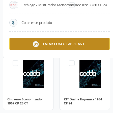
Catálogo - Misturador Monocomando Iron 2280 CP 24
Cotar esse produto
Dispenser de Sabonete ou
Base Misturador
FALAR COM O FABRICANTE
Detergente
Monocomando 4493 X Press
Chuveiro Economizador
KIT Ducha Higiênica 1984
1967 CP 23 CT
CP 24