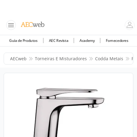
Guia de Produtos
AEC Revista
Academy
Fornecedores
AECweb
Torneiras E Misturadores
Codda Metais
Pr