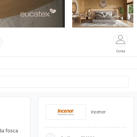
Conta
Incenor
da fosca