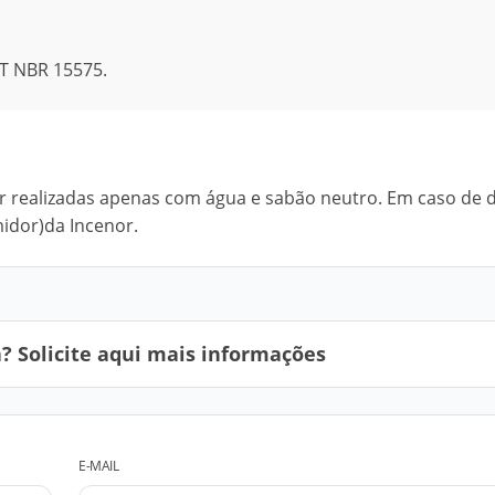
T NBR 15575.
r realizadas apenas com água e sabão neutro. Em caso de d
idor)da Incenor.
 Solicite aqui mais informações
E-MAIL