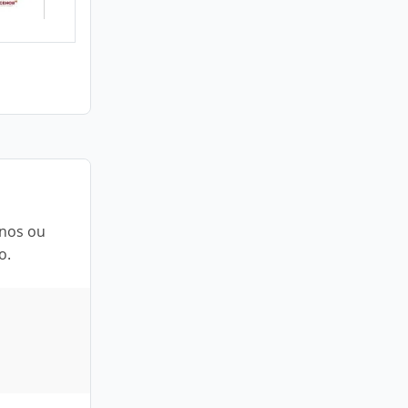
rnos ou
o.