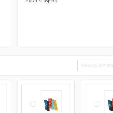
e textura áspera.
DOWNLOAD SELEC