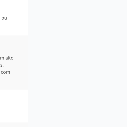
s ou
em alto
s.
o com