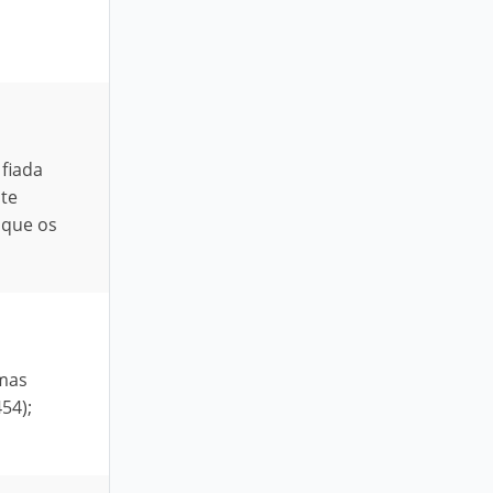
 fiada
nte
 que os
rmas
54);