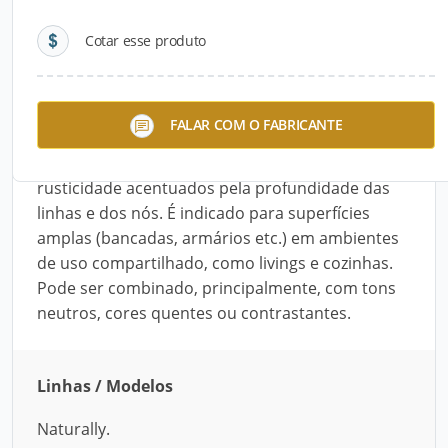
Cotar esse produto
Descrição do Produto
O Painel MDF Brunello, desenvolvido pela Sudati,
FALAR COM O FABRICANTE
é inspirado em carvalhos com tonalidade suave e
natural. Apresenta aspecto desgastado e leve
rusticidade acentuados pela profundidade das
linhas e dos nós. É indicado para superfícies
amplas (bancadas, armários etc.) em ambientes
de uso compartilhado, como livings e cozinhas.
Pode ser combinado, principalmente, com tons
neutros, cores quentes ou contrastantes.
Linhas / Modelos
Naturally.