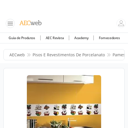
Guia de Produtos
AEC Revista
Academy
Fornecedores
AECweb
Pisos E Revestimentos De Porcelanato
Pamesa 