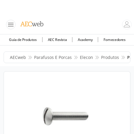
Guia de Produtos
AEC Revista
Academy
Fornecedores
AECweb
Parafusos E Porcas
Elecon
Produtos
Par