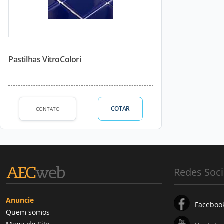
Pastilhas VitroColori
COTAR
CONTATO
Redes Soci
Anuncie
Faceboo
Quem somos