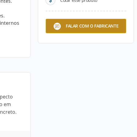
Cotar esse produto
ntes.
s.
 internos
FALAR COM O FABRICANTE
specto
to em
oncreto.