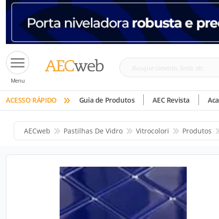
Busque
Menu
cimento,
»
tinta,
ACESSO RÁPIDO
Guia de Produtos
AEC Revista
Ac
etc
AECweb
Pastilhas De Vidro
Vitrocolori
Produtos