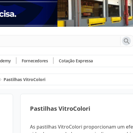
ademy
Fornecedores
Cotação Expressa
Pastilhas VitroColori
Pastilhas VitroColori
As pastilhas VitroColori proporcionam um efe