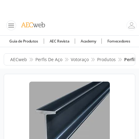
Guia de Produtos
AEC Revista
Academy
Fornecedores
AECweb
Perfis De Aço
Votoraço
Produtos
Perfil I