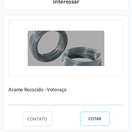
interessar
Arame Recozido - Votoraço
COTAR
CONTATO