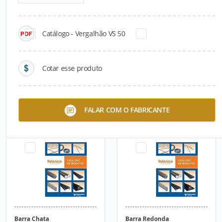
Catálogo - Vergalhão VS 50
Cotar esse produto
Arame Recozido - Votoraço
Armaduras Treliçadas
FALAR COM O FABRICANTE
Eletrosoldadas
Barra Chata
Barra Redonda