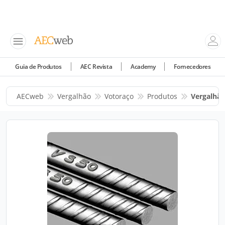
Guia de Produtos
AEC Revista
Academy
Fornecedores
AECweb
Vergalhão
Votoraço
Produtos
Vergalhão