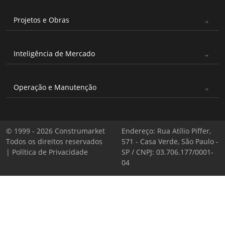
Projetos e Obras
Inteligência de Mercado
Operação e Manutenção
© 1999 - 2026 Construmarket
Endereço: Rua Atílio Piffer,
Todos os direitos reservados
571 - Casa Verde, São Paulo -
|
Política de Privacidade
SP / CNPJ: 03.706.177/0001-
04