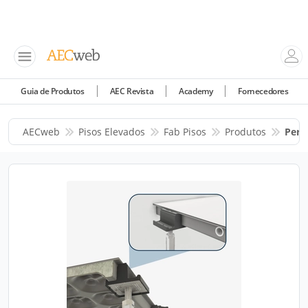
Guia de Produtos
AEC Revista
Academy
Fornecedores
AECweb
Pisos Elevados
Fab Pisos
Produtos
Perí