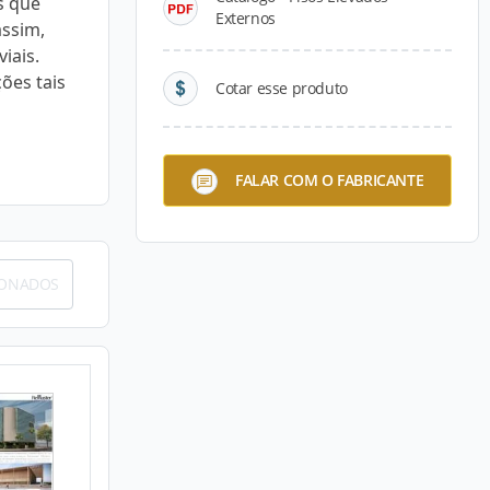
s que
Externos
assim,
iais.
ões tais
Cotar esse produto
FALAR COM O FABRICANTE
IONADOS