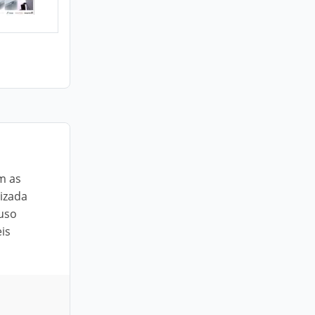
m as
lizada
 uso
is