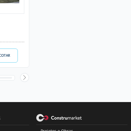
COTAR
s
Projetos e Obras