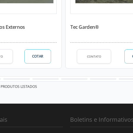
dos Externos
Tec Garden®
COTAR
TO
CONTATO
PRODUTOS LISTADOS
ais
Boletins e Informativo