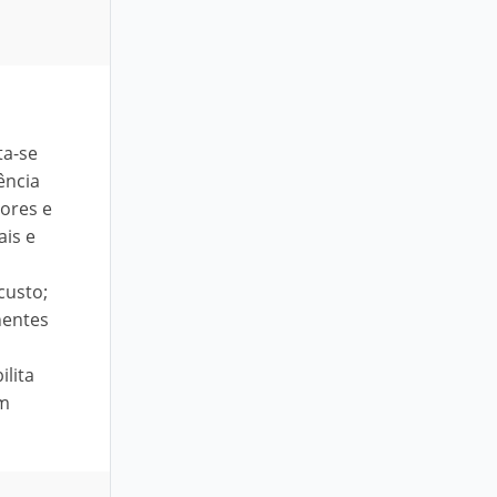
ta-se
ência
iores e
ais e
custo;
nentes
ilita
om