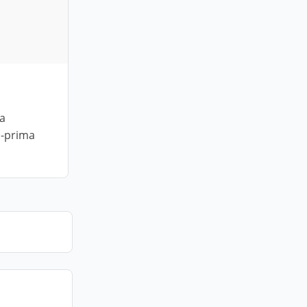
da
a-prima