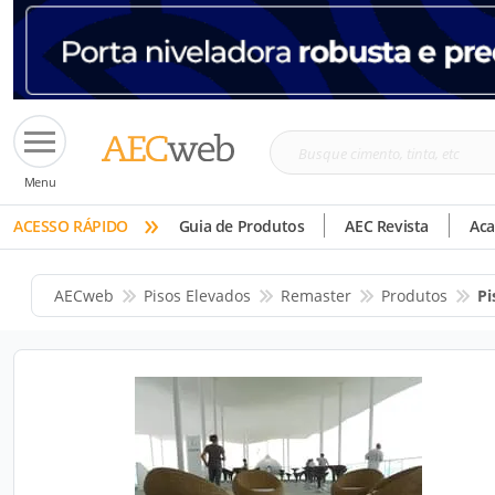
Busque
Menu
cimento,
»
tinta,
ACESSO RÁPIDO
Guia de Produtos
AEC Revista
Ac
etc
AECweb
Pisos Elevados
Remaster
Produtos
Pi