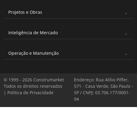
Projetos e Obras
Inteligência de Mercado
Operação e Manutenção
© 1999 - 2026 Construmarket
Endereço: Rua Atílio Piffer,
Todos os direitos reservados
571 - Casa Verde, São Paulo -
|
Política de Privacidade
SP / CNPJ: 03.706.177/0001-
04