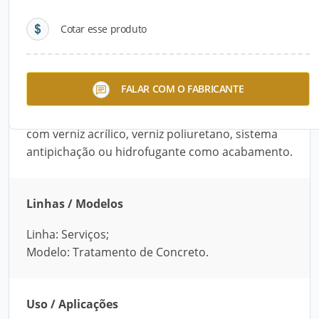
Cotar esse produto
Descrição do Produto
O processo de Tratamento de Concreto da
FALAR COM O FABRICANTE
Engeral inclui lixamento mecânico, estucamento
com argamassa aditivada e pintura protetora
com verniz acrílico, verniz poliuretano, sistema
antipichação ou hidrofugante como acabamento.
Linhas / Modelos
Linha: Serviços;
Modelo: Tratamento de Concreto.
Uso / Aplicações