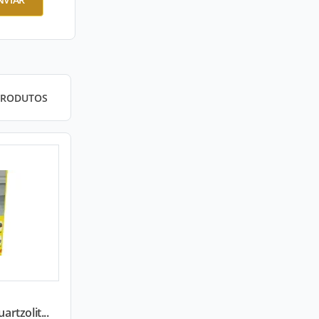
PRODUTOS
artzolit...