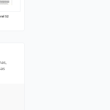
ral S2
nas,
sas