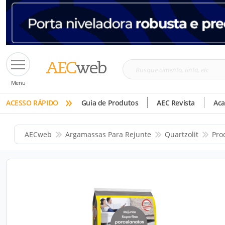
Busque
Menu
cimento,
»
tinta,
ACESSO RÁPIDO
Guia de Produtos
AEC Revista
Ac
etc
AECweb
Argamassas Para Rejunte
Quartzolit
Pro