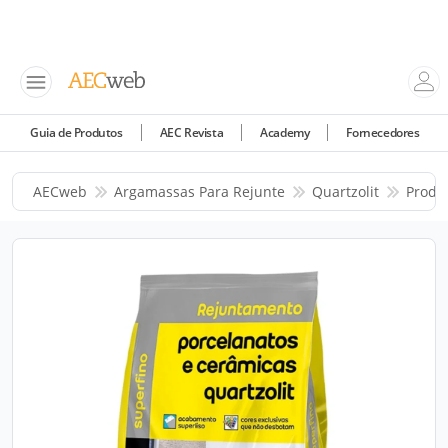
Guia de Produtos
AEC Revista
Academy
Fornecedores
AECweb
Argamassas Para Rejunte
Quartzolit
Produ