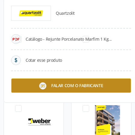
Quartzolit
Catálogos para Download
Catálogo - Rejunte Porcelanato Marfim 1 Kg...
Cotar esse produto
monocapa base quartzolit
Textura Minerale LR
FALAR COM O FABRICANTE
Quartzolit