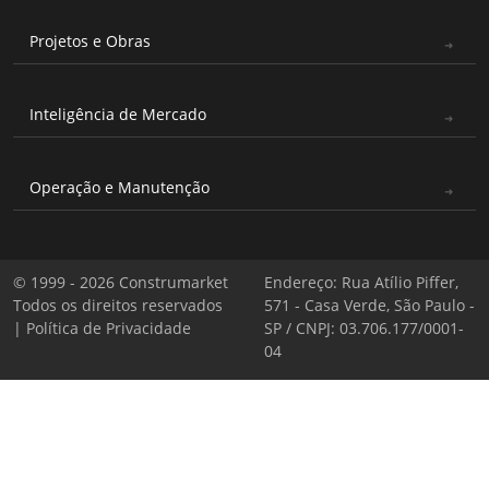
Projetos e Obras
Inteligência de Mercado
Operação e Manutenção
© 1999 - 2026 Construmarket
Endereço: Rua Atílio Piffer,
Todos os direitos reservados
571 - Casa Verde, São Paulo -
|
Política de Privacidade
SP / CNPJ: 03.706.177/0001-
04