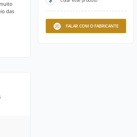
Cotar esse produto
muito
io das
FALAR COM O FABRICANTE
s