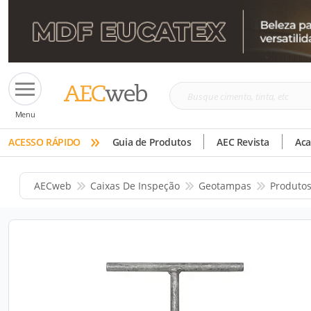
Busque
Menu
cimento,
»
tinta,
ACESSO RÁPIDO
Guia de Produtos
AEC Revista
Ac
etc
AECweb
Caixas De Inspeção
Geotampas
Produto