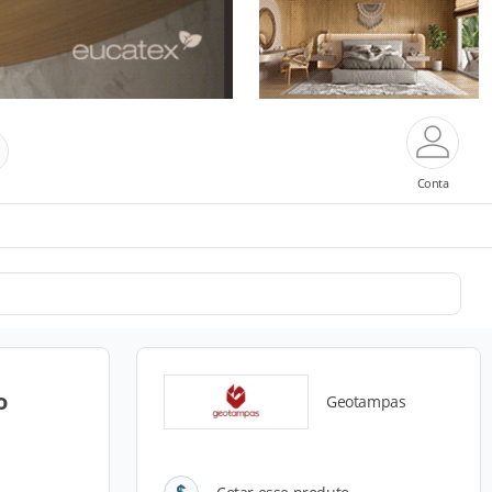
Conta
o
Geotampas