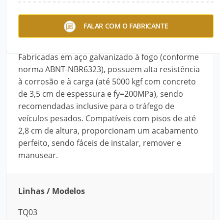
As tampas Geotampas são indicadas para caixas
FALAR COM O FABRICANTE
de inspeção e de visitas em redes de água,
esgoto, elétrica, telefônica, entre outras.
Fabricadas em aço galvanizado à fogo (conforme
norma ABNT-NBR6323), possuem alta resistência
à corrosão e à carga (até 5000 kgf com concreto
de 3,5 cm de espessura e fy=200MPa), sendo
recomendadas inclusive para o tráfego de
veículos pesados. Compatíveis com pisos de até
2,8 cm de altura, proporcionam um acabamento
perfeito, sendo fáceis de instalar, remover e
manusear.
Linhas / Modelos
TQ03