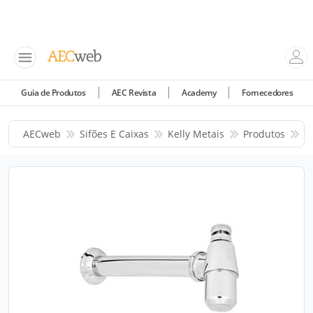
Guia de Produtos
AEC Revista
Academy
Fornecedores
AECweb
Sifões E Caixas
Kelly Metais
Produtos
S