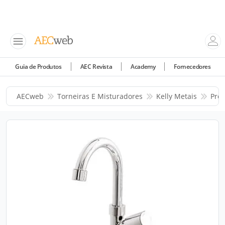
Guia de Produtos
AEC Revista
Academy
Fornecedores
AECweb
Torneiras E Misturadores
Kelly Metais
Pro