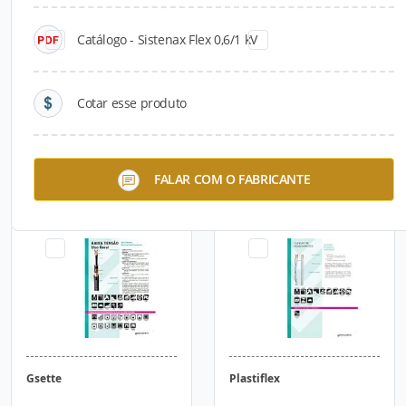
Catálogo - Sistenax Flex 0,6/1 kV
Cotar esse produto
BIC300
Eprotenax Gsette® EPR
FALAR COM O FABRICANTE
0,6/1 kV
Gsette
Plastiflex