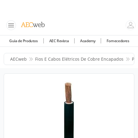
Guia de Produtos
AEC Revista
Academy
Fornecedores
AECweb
Fios E Cabos Elétricos De Cobre Encapados
Pr