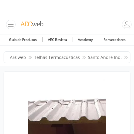
Guia de Produtos
AEC Revista
Academy
Fornecedores
AECweb
Telhas Termoacústicas
Santo André Ind.
P