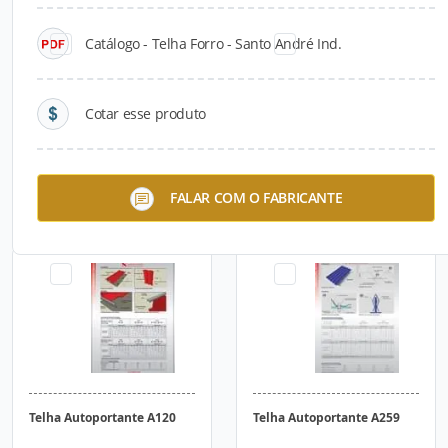
Catálogo - Telha Forro - Santo André Ind.
Cotar esse produto
Telha Trapezoidal 40 - Santo
Telha Ondulada 17 - Santo
FALAR COM O FABRICANTE
André Ind.
André Ind.
Telha Autoportante A120
Telha Autoportante A259